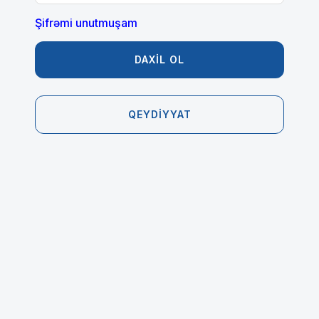
Şifrəmi unutmuşam
DAXİL OL
QEYDİYYAT