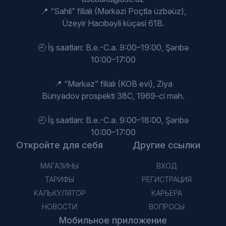
📍 “Sahil” filialı (Mərkəzi Poçtla üzbəüz),
Üzeyir Hacıbəyli küçəsi 61B.
🕘 İş saatları: B.e.-C.a. 9:00–19:00, Şənbə
10:00–17:00
📍 “Mərkəz” filialı (KOB evi), Ziya
Bünyadov prospekti 38C, 1969-ci məh.
🕘 İş saatları: B.e.-C.a. 9:00–18:00, Şənbə
10:00–17:00
Откройте для себя
Другие ссылки
МАГАЗИНЫ
ВХОД
ТАРИФЫ
РЕГИСТРАЦИЯ
КАЛЬКУЛЯТОР
КАРЬЕРА
НОВОСТИ
ВОПРОСЫ
Мобильное приложение