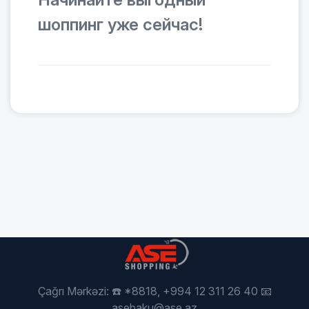
шоппинг уже сейчас!
Çağrı Mərkəzi: ☎️ *8818, +994 12 311 26 40 📧
asebaku@ase.az