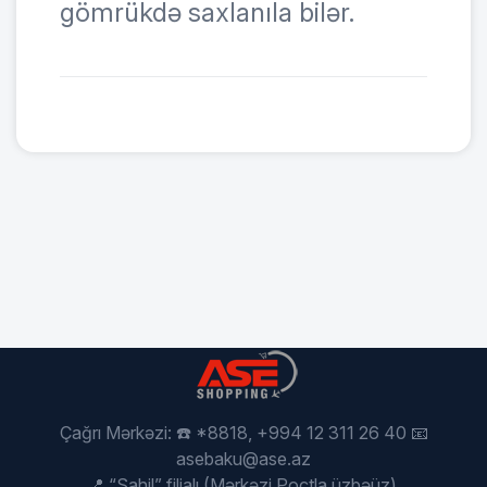
gömrükdə saxlanıla bilər.
Çağrı Mərkəzi: ☎️ *8818, +994 12 311 26 40 📧
asebaku@ase.az
📍 “Sahil” filialı (Mərkəzi Poçtla üzbəüz),